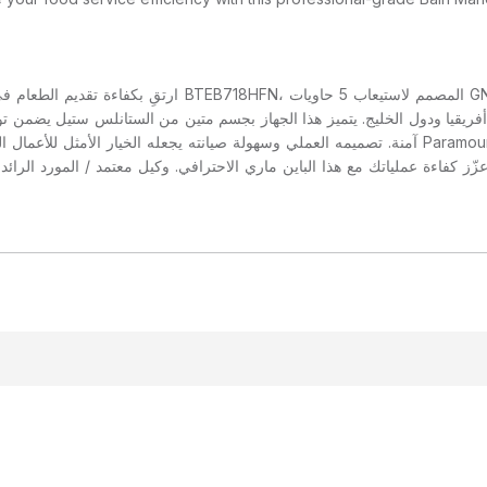
 بمستوى احترافي. مثالي لشركات التموين، بوفيهات الفنادق،
فريقيا ودول الخليج. يتميز هذا الجهاز بجسم متين من الستانلس ستيل يضمن ت
آمنة. تصميمه العملي وسهولة صيان Paramount ME مع خدمة التوصيل والدعم في الشارقة، دبي، أبوظبي،
 عزّز كفاءة عملياتك مع هذا الباين ماري الاحترافي. وكيل معتمد / المورد الر