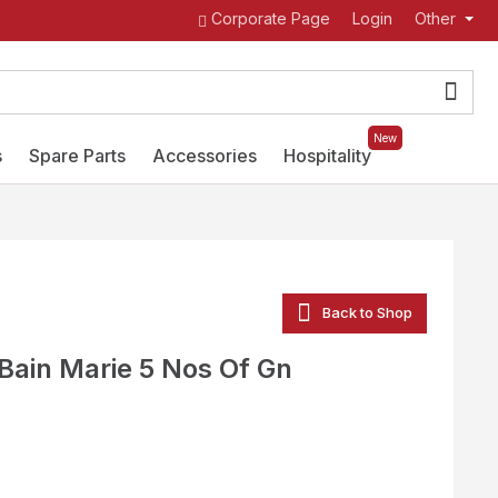
Corporate Page
Login
Other
New
s
Spare Parts
Accessories
Hospitality
Back to Shop
 Bain Marie 5 Nos Of Gn