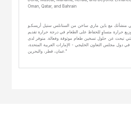
Oman, Qatar, and Bahrain
ارتقِ بكفاءة تقديم الطعام في منشأتك مع باين ماري ساخن من الستانلس ستيل أريسكـو BTEB718HFN، المصمم لاستيعاب 5 حاويات GN
وزيع حرارة متساوٍ للحفاظ على الطعام في درجة حرارة تقديم
ته يجعله الخيار الأمثل للأعمال التي تبحث عن حلول تسخين طعام موثوقة وفعالة. متوفر لدى
ائد في دول مجلس التعاون الخليجي - الإمارات العربية المتحدة
عمان، قطر، والبحرين."