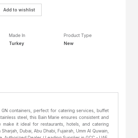
Add to wishlist
Made In
Product Type
Turkey
New
 containers, perfect for catering services, buffet
ainless steel, this Bain Marie ensures consistent and
 make it ideal for restaurants, hotels, and catering
n Sharjah, Dubai, Abu Dhabi, Fujairah, Umm Al Quwain,
e. Authorized Dealer / Leading Supplier in GCC - UAE,