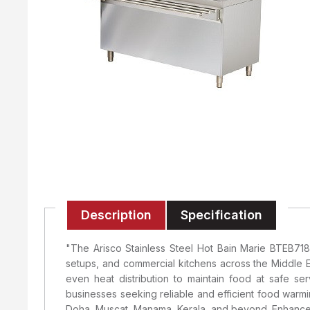
Description
Specification
"The Arisco Stainless Steel Hot Bain Marie BTEB71
setups, and commercial kitchens across the Middle Ea
even heat distribution to maintain food at safe ser
businesses seeking reliable and efficient food warmi
Doha, Muscat, Manama, Kerala, and beyond. Enhance yo