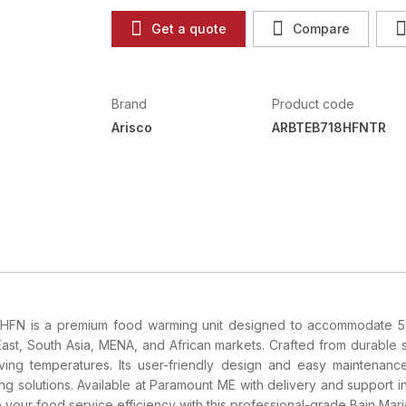
Get a quote
Compare
Brand
Product code
Arisco
ARBTEB718HFNTR
8HFN is a premium food warming unit designed to accommodate 5 GN
st, South Asia, MENA, and African markets. Crafted from durable st
ving temperatures. Its user-friendly design and easy maintenance
ng solutions. Available at Paramount ME with delivery and support i
ur food service efficiency with this professional-grade Bain Mari