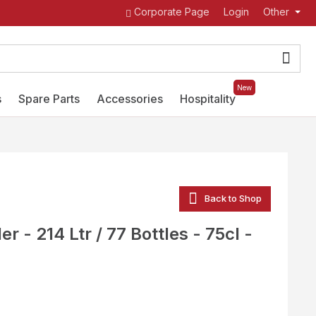
Corporate Page
Login
Other
New
s
Spare Parts
Accessories
Hospitality
Back to Shop
r - 214 Ltr / 77 Bottles - 75cl -