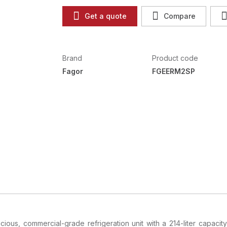
Get a quote
Compare
Brand
Product code
Fagor
FGEERM2SP
us, commercial-grade refrigeration unit with a 214-liter capacity