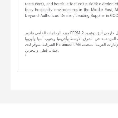
restaurants, and hotels, it features a sleek exterior, 
busy hospitality environments in the Middle East, 
beyond. Authorized Dealer / Leading Supplier in GCC
مبرد الزجاجات الخلفي فاجور EERM-2 هو وحدة تبريد تجارية واسعة بسعة 214 لترًا، ويتسع حتى 77 زجاجة (سعة 75 سنتيلتر). صُمم خصيصًا للحانات والمطاعم والفنادق، ويتميز بهيكل خارجي أنيق، وتبريد
فة المزدحمة في الشرق الأوسط وأفريقيا وجنوب آسيا وأوروبا
الشرقية. متوفر لدى Paramount ME مع خدمة التوصيل والدعم في الإمارات ودول مجلس التعاون الخليجي وغيرها. موزع معتمد / المورد الرائد في دول مجلس التعاون الخليجي - الإمارات العربية المتحدة،
عمان، قطر، والبحرين.
"