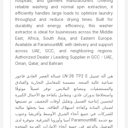
hospitals, and garment manufacturers. Offering
reliable washing and normal spin extraction, it
efficiently handles large loads to optimize laundry
throughput and reduce drying times. Built for
durability and energy efficiency, this washer
extractor is ideal for businesses across the Middle
East, Africa, South Asia, and Eastern Europe.
Available at ParamountME with delivery and support
across UAE, GCC, and neighboring regions.
Authorized Dealer / Leading Supplier in GCC - UAE,
Oman, Qatar, and Bahrain
غسالة العصر العادي فاجور LN-28 TP2 E هي آلة غسيل
صناعية عالية السعة، مصممة للمغاسل التجارية والفنادق
والمستشفيات ومصانع الملابس. توفر غسيلاً موثوقًا
واستخلاصًا بدوران عادي، وتتعامل بكفاءة مع الأحمال الكبيرة
لتحسين إنتاجية الغسيل وتقليل أوقات التجفيف. تم تصنيعها
لضمان المتانة وكفاءة استهلاك الطاقة، مما يجعلها مثالية
للشركات في جميع أنحاء الشرق الأوسط وأفريقيا وجنوب
آسيا وأوروبا الشرقية. متوفرة لدى ParamountME مع خدمة
التوصيل والدعم في جميع أنحاء الإمارات العربية المتحدة