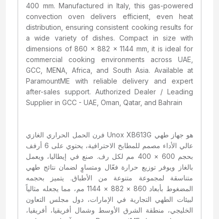
400 mm. Manufactured in Italy, this gas-powered
convection oven delivers efficient, even heat
distribution, ensuring consistent cooking results for
a wide variety of dishes. Compact in size with
dimensions of 860 x 882 x 1144 mm, it is ideal for
commercial cooking environments across UAE,
GCC, MENA, Africa, and South Asia. Available at
ParamountME with reliable delivery and expert
after-sales support. Authorized Dealer / Leading
Supplier in GCC - UAE, Oman, Qatar, and Bahrain
فرن الحمل الحراري الغازي Unox XB613G هو جهاز طهي
عالي الأداء مصمم للمطابخ الاحترافية، يحتوي على 6 أرفف
بحجم 600 × 400 مم لكل رف. صنع في إيطاليا، ويعمل
بالغاز ويوفر توزيع حرارة فعّال ومتساوٍ لضمان نتائج طهي
متناسقة لمجموعة متنوعة من الأطباق. يتميز بحجمه
المضغوط بأبعاد 860 × 882 × 1144 مم، مما يجعله مثالياً
لبيئات الطهي التجارية في الإمارات، دول مجلس التعاون
الخليجي، منطقة الشرق الأوسط وشمال أفريقيا، أفريقيا،